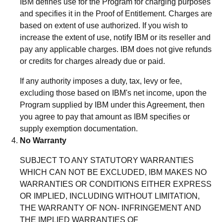
IBM defines use for the Program for charging purposes
and specifies it in the Proof of Entitlement. Charges are
based on extent of use authorized. If you wish to
increase the extent of use, notify IBM or its reseller and
pay any applicable charges. IBM does not give refunds
or credits for charges already due or paid.
If any authority imposes a duty, tax, levy or fee,
excluding those based on IBM's net income, upon the
Program supplied by IBM under this Agreement, then
you agree to pay that amount as IBM specifies or
supply exemption documentation.
No Warranty
SUBJECT TO ANY STATUTORY WARRANTIES
WHICH CAN NOT BE EXCLUDED, IBM MAKES NO
WARRANTIES OR CONDITIONS EITHER EXPRESS
OR IMPLIED, INCLUDING WITHOUT LIMITATION,
THE WARRANTY OF NON- INFRINGEMENT AND
THE IMPLIED WARRANTIES OF