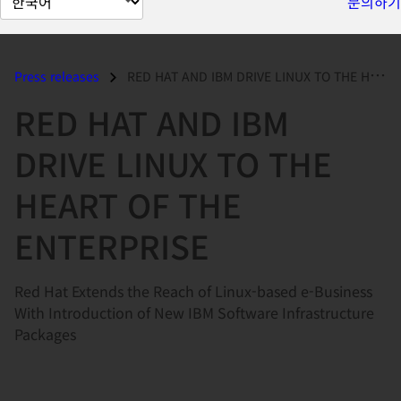
문의하기
이
지
언
Press releases
RED HAT AND IBM DRIVE LINUX TO THE HEART OF THE ENTERPRISE...
어
RED HAT AND IBM
변
경
DRIVE LINUX TO THE
HEART OF THE
ENTERPRISE
Red Hat Extends the Reach of Linux-based e-Business
With Introduction of New IBM Software Infrastructure
Packages