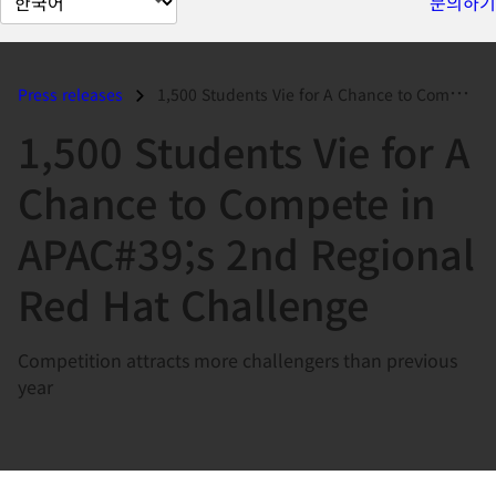
문의하기
이
지
언
Press releases
1,500 Students Vie for A Chance to Compete in APAC#39;s 2nd Regional R...
어
1,500 Students Vie for A
변
경
Chance to Compete in
APAC#39;s 2nd Regional
Red Hat Challenge
Competition attracts more challengers than previous
year