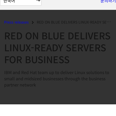
문의하기
이
지
언
Press releases
RED ON BLUE DELIVERS LINUX-READY SERVERS FOR BUSINESS...
어
RED ON BLUE DELIVERS
변
경
LINUX-READY SERVERS
FOR BUSINESS
IBM and Red Hat team up to deliver Linux solutions to
small and midsized businesses through the business
partner network