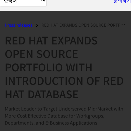
문의하기
이
지
언
Press releases
RED HAT EXPANDS OPEN SOURCE PORTFOLIO WITH INTRODUCTION OF RED HAT DAT...
어
RED HAT EXPANDS
변
경
OPEN SOURCE
PORTFOLIO WITH
INTRODUCTION OF RED
HAT DATABASE
Market Leader to Target Underserved Mid-Market with
More Cost Effective Database for Workgroups,
Departments, and E-Business Applications