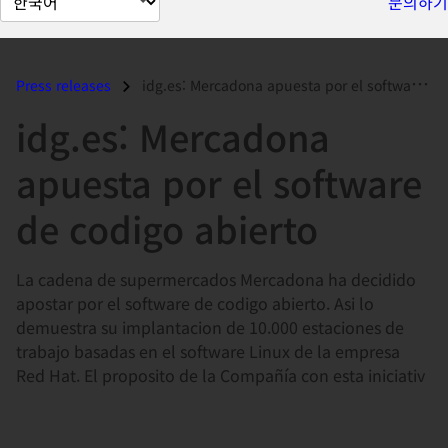
문의하기
이
지
언
Press releases
idg.es: Mercadona apuesta por el software de codigo abierto...
어
idg.es: Mercadona
변
경
apuesta por el software
de codigo abierto
La cadena de supermercados Mercadona ha decidido
apostar por el software de codigo abierto. Asi lo
demuestra su implantacion de 10.000 estaciones de
trabajo basadas en el software Linux de la empresa
Red Hat. El proposito de la Compañía con esta iniciativ