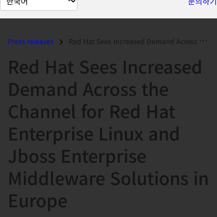
문의하기
이
지
언
Press releases
Red Hat Sees Increased Demand Across the Channel for Red Hat Enterpris...
어
Red Hat Sees Increased
변
경
Demand Across the
Channel for Red Hat
Enterprise Linux and
Jboss Enterprise
Middleware Solutions in
Europe