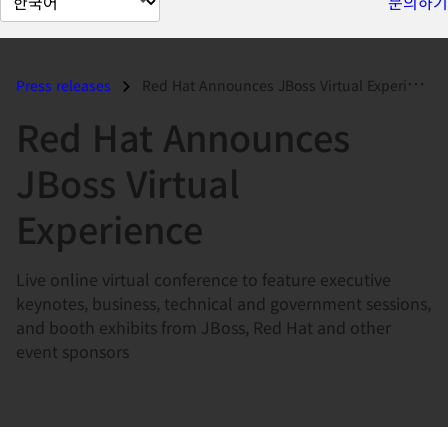
문의하기
이
지
언
Press releases
Red Hat Announces JBoss Virtual Experience...
어
Red Hat Announces
변
경
JBoss Virtual
Experience
Live online virtual conference to feature executive
keynotes, business, technical and government sessions,
and booth exhibits from JBoss, Red Hat and other
event sponsors