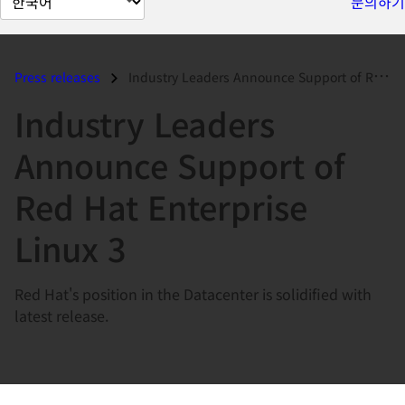
문의하기
이
지
언
Press releases
Industry Leaders Announce Support of Red Hat Enterprise Linux 3...
어
Industry Leaders
변
경
Announce Support of
Red Hat Enterprise
Linux 3
Red Hat's position in the Datacenter is solidified with
latest release.