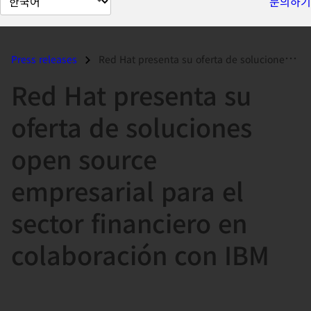
문의하기
이
지
언
Press releases
Red Hat presenta su oferta de soluciones open source empresarial para...
어
Red Hat presenta su
변
경
oferta de soluciones
open source
empresarial para el
sector financiero en
colaboración con IBM