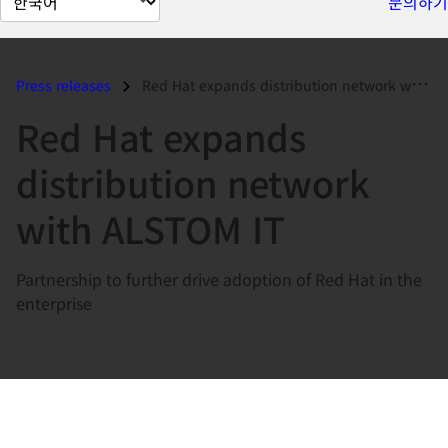
문의하기
이
지
언
Press releases
Red Hat expands distribution network with ALSTOM IT...
어
Red Hat expands
변
경
distribution network
with ALSTOM IT
Partnership to further drive adoption of Red Hat in the
enterprise