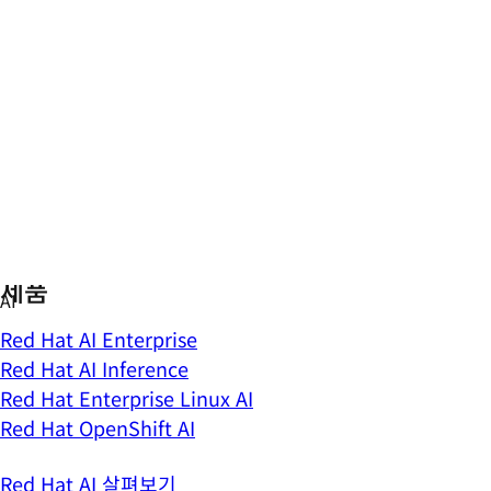
Skip
AI
to
한눈에 보기
content
AI 뉴스
기술 블로그
라이브 AI 이벤트
추론 더보기
접근 방식
제품
Red Hat AI Enterprise
Red Hat AI Inference
Red Hat Enterprise Linux AI
Red Hat OpenShift AI
Red Hat AI 살펴보기