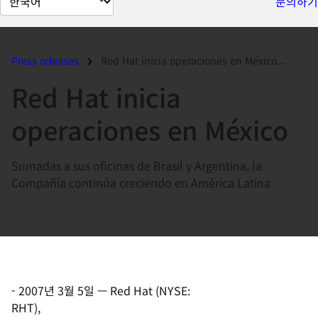
문의하기
이
지
언
Press releases
Red Hat inicia operaciones en México...
어
Red Hat inicia
변
경
operaciones en México
Sumadas a sus oficinas de Brasil y Argentina, la
Compañía continúa creciendo en América Latina
-
2007년 3월 5일
—
Red Hat
(NYSE:
RHT),