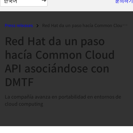
문의하기
이
지
언
Press releases
Red Hat da un paso hacía Common Cloud API asociándose con DMTF...
어
Red Hat da un paso
변
경
hacía Common Cloud
API asociándose con
DMTF
La compañía avanza en portabilidad en entornos de
cloud computing