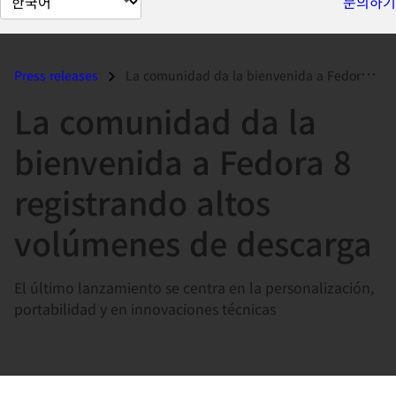
문의하기
이
지
언
Press releases
La comunidad da la bienvenida a Fedora 8 registrando altos volúmenes d...
어
La comunidad da la
변
경
bienvenida a Fedora 8
registrando altos
volúmenes de descarga
El último lanzamiento se centra en la personalización,
portabilidad y en innovaciones técnicas