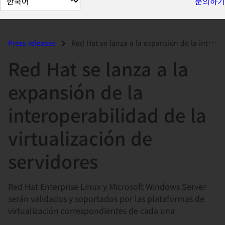
문의하기
이
지
언
Press releases
Red Hat se lanza a la expansión de la interoperabilidad de la virtuali...
어
Red Hat se lanza a la
변
경
expansión de la
interoperabilidad de la
virtualización de
servidores
Red Hat Enterprise Linux y Microsoft Windows Server
serán validados y soportados por las plataformas de
virtualización correspondientes de cada una