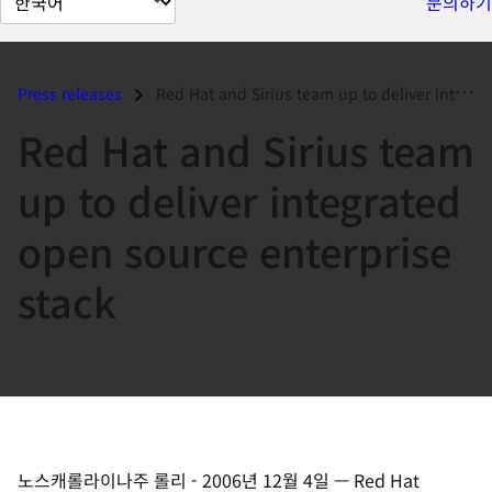
문의하기
이
지
언
Press releases
Red Hat and Sirius team up to deliver integrated open source enterpris...
어
Red Hat and Sirius team
변
경
up to deliver integrated
open source enterprise
stack
노스캐롤라이나주 롤리
-
2006년 12월 4일
—
Red Hat