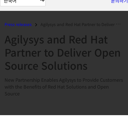
문의하기
이
지
언
Press releases
Agilysys and Red Hat Partner to Deliver Open Source Solutions...
어
Agilysys and Red Hat
변
경
Partner to Deliver Open
Source Solutions
New Partnership Enables Agilysys to Provide Customers
with the Benefits of Red Hat Solutions and Open
Source