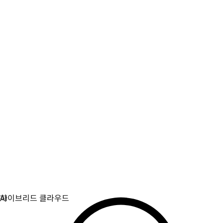
가상화
가상화와 컨테이너화된 워크로드를 위한 운영을 현대화합
니다.