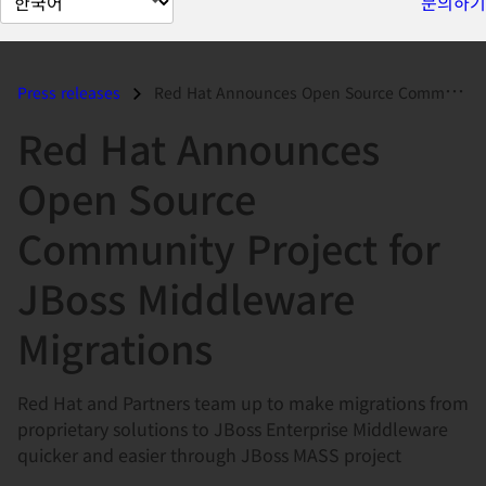
문의하기
이
지
언
Press releases
Red Hat Announces Open Source Community Project for JBoss Middleware M...
어
Red Hat Announces
변
경
Open Source
Community Project for
JBoss Middleware
Migrations
Red Hat and Partners team up to make migrations from
proprietary solutions to JBoss Enterprise Middleware
quicker and easier through JBoss MASS project