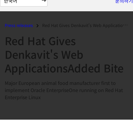
문의하기
이
지
언
Press releases
Red Hat Gives Denkavit's Web ApplicationsAdded Bite...
어
Red Hat Gives
변
경
Denkavit's Web
ApplicationsAdded Bite
Major European animal food manufacturer first to
implement Oracle EnterpriseOne running on Red Hat
Enterprise Linux