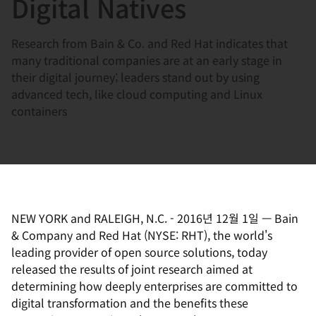
Digital Natives
Research from Bain & Co. and Red Hat indicates that
many traditional companies are at an early stage in
their digital journey; leaders stand out by using
advanced tech, like cloud computing and Linux
containers
NEW YORK and RALEIGH, N.C.
-
2016년 12월 1일
—
Bain
& Company and Red Hat (NYSE: RHT), the world's
leading provider of open source solutions, today
released the results of joint research aimed at
determining how deeply enterprises are committed to
digital transformation and the benefits these