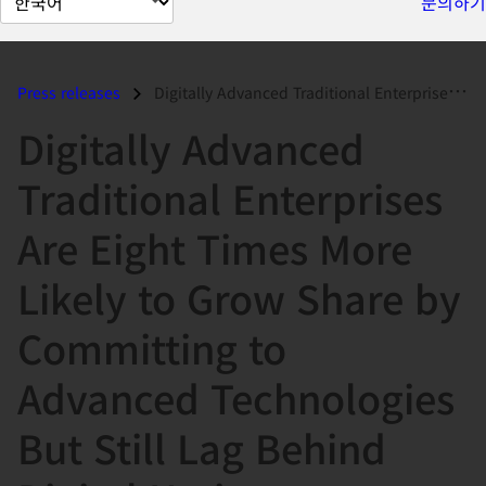
문의하기
이
지
언
Press releases
Digitally Advanced Traditional Enterprises Are Eight Times More Likely...
어
Digitally Advanced
변
경
Traditional Enterprises
Are Eight Times More
Likely to Grow Share by
Committing to
Advanced Technologies
But Still Lag Behind