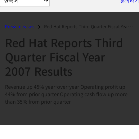
문의하기
이
지
언
Press releases
Red Hat Reports Third Quarter Fiscal Year 2007 Results...
어
Red Hat Reports Third
변
경
Quarter Fiscal Year
2007 Results
Revenue up 45% year-over-year Operating profit up
44% from prior quarter Operating cash flow up more
than 35% from prior quarter