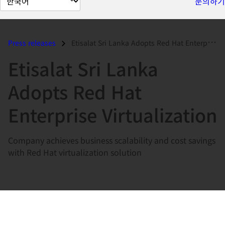
문의하기
이
지
언
Press releases
Etisalat Sri Lanka Adopts Red Hat Enterprise Virtualization...
어
Etisalat Sri Lanka
변
경
Adopts Red Hat
Enterprise Virtualization
Company achieves business scalability and cost savings
with Red Hat virtualization solution