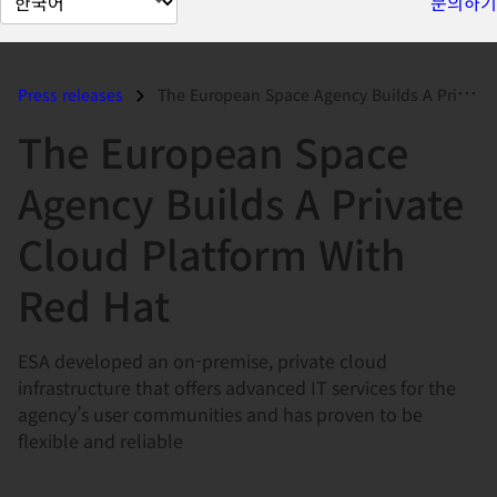
문의하기
이
지
언
Press releases
The European Space Agency Builds A Private Cloud Platform With Red Hat...
어
The European Space
변
경
Agency Builds A Private
Cloud Platform With
Red Hat
ESA developed an on-premise, private cloud
infrastructure that offers advanced IT services for the
agency’s user communities and has proven to be
flexible and reliable