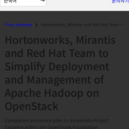
문의하기
이
지
언
Press releases
Hortonworks, Mirantis and Red Hat Team to Simplify Deployment and Man...
어
Hortonworks, Mirantis
변
경
and Red Hat Team to
Simplify Deployment
and Management of
Apache Hadoop on
OpenStack
Companies announce plan to accelerate Project
Savanna within the OpenStack Foundation