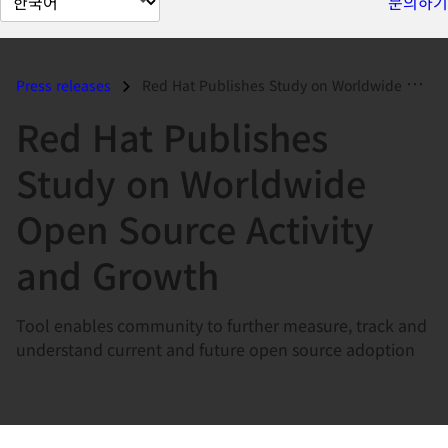
문의하기
이
지
언
Press releases
Red Hat Publishes Study on Worldwide Open Source Activity and Growth...
어
Red Hat Publishes
변
경
Study on Worldwide
Open Source Activity
and Growth
Tool enables community to further measure, track and
understand current and future open source adoption