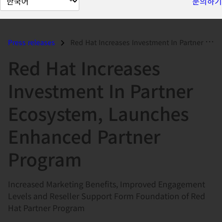
문의하기
이
지
언
Press releases
Red Hat Increases Investment In Partner Ecosystem, Launches Enhanced P...
어
Red Hat Increases
변
경
Investment In Partner
Ecosystem, Launches
Enhanced Partner
Program
Increased Marketing Benefits, Improved Engagement
Levels and Reseller Support Form Foundation of Red
Hat Partner Program