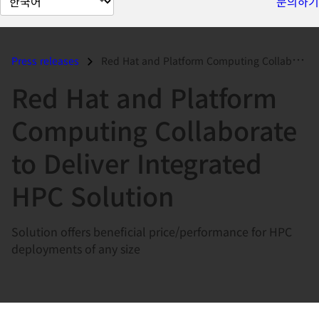
문의하기
이
지
언
Press releases
Red Hat and Platform Computing Collaborate to Deliver Integrated HPC S...
어
Red Hat and Platform
변
경
Computing Collaborate
to Deliver Integrated
HPC Solution
Solution offers beneficial price/performance for HPC
deployments of any size