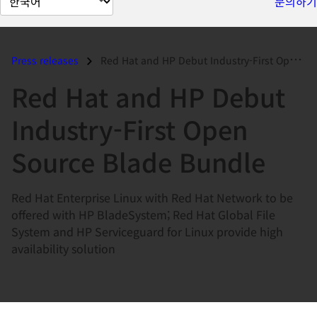
문의하기
이
지
언
Press releases
Red Hat and HP Debut Industry-First Open Source Blade Bundle...
어
Red Hat and HP Debut
변
경
Industry-First Open
Source Blade Bundle
Red Hat Enterprise Linux with Red Hat Network to be
offered with HP BladeSystem; Red Hat Global File
System and HP Serviceguard for Linux provide high
availability solution