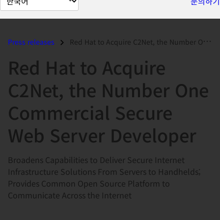
문의하기
이
지
언
Press releases
Red Hat to Acquire C2Net, the Number One Commercial Secure Web Server...
어
Red Hat to Acquire
변
경
C2Net, the Number One
Commercial Secure
Web Server Developer
Broadens Capabilities to Deliver Secure Internet
Infrastructure Solutions From Servers to Handhelds;
Provides Common Open Source Platform to
Communicate Across the Internet