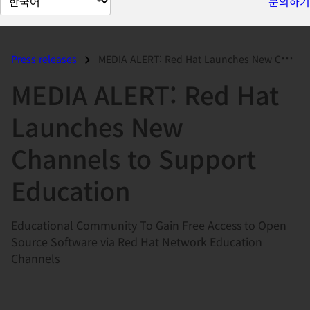
문의하기
이
지
언
Press releases
MEDIA ALERT: Red Hat Launches New Channels to Support Education...
어
MEDIA ALERT: Red Hat
변
경
Launches New
Channels to Support
Education
Educational Community To Gain Free Access to Open
Source Software via Red Hat Network Education
Channels