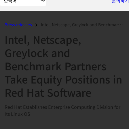
문의하기
이
지
언
Press releases
Intel, Netscape, Greylock and Benchmark Partners Take Equity Positions...
어
Intel, Netscape,
변
경
Greylock and
Benchmark Partners
Take Equity Positions in
Red Hat Software
Red Hat Establishes Enterprise Computing Division for
Its Linux OS