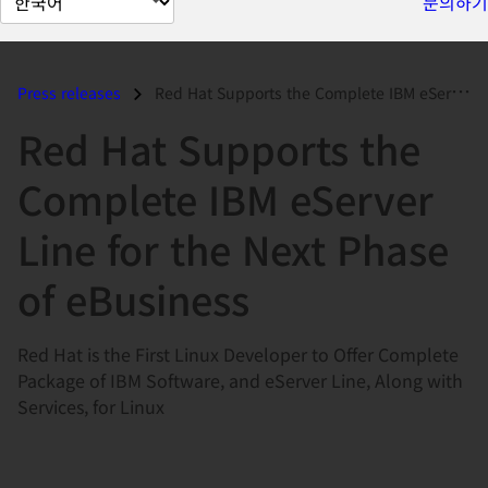
문의하기
이
지
언
Press releases
Red Hat Supports the Complete IBM eServer Line for the Next Phase of e...
어
Red Hat Supports the
변
경
Complete IBM eServer
Line for the Next Phase
of eBusiness
Red Hat is the First Linux Developer to Offer Complete
Package of IBM Software, and eServer Line, Along with
Services, for Linux