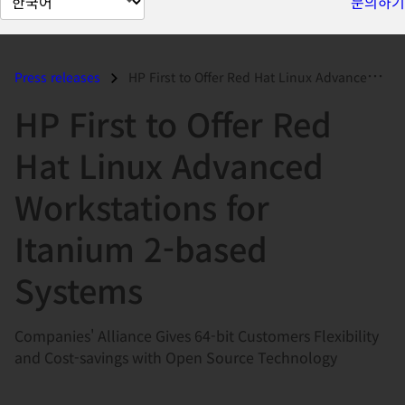
문의하기
이
지
언
Press releases
HP First to Offer Red Hat Linux Advanced Workstations for Itanium 2-ba...
어
HP First to Offer Red
변
경
Hat Linux Advanced
Workstations for
Itanium 2-based
Systems
Companies' Alliance Gives 64-bit Customers Flexibility
and Cost-savings with Open Source Technology