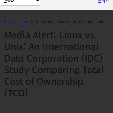
문의하기
이
지
언
Press releases
Media Alert: Linux vs. Unix: An International Data Corporation (IDC) S...
어
Media Alert: Linux vs.
변
경
Unix: An International
Data Corporation (IDC)
Study Comparing Total
Cost of Ownership
(TCO)