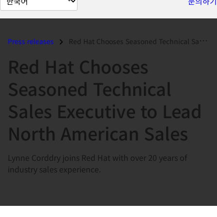
문의하기
이
지
언
Press releases
Red Hat Chooses Seasoned Technical Sales Executive to Lead North Ameri...
어
Red Hat Chooses
변
경
Seasoned Technical
Sales Executive to Lead
North American Sales
Lynne Corddry joins Red Hat with over 20 years of
industry sales experience.