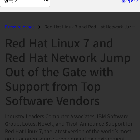
문의하기
이
지
언
Press releases
Red Hat Linux 7 and Red Hat Network Jump Out of the Gate with Support...
어
Red Hat Linux 7 and
변
경
Red Hat Network Jump
Out of the Gate with
Support from Top
Software Vendors
Industry Leaders Computer Associates, IBM Software
Group, Lotus, Novell, and Tivoli Announce Support for
Red Hat Linux 7, the latest version of the world's most
popular open source server operating environment