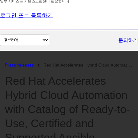
일부 서비스는 서브스크립션이 필요합니다.
로그인 또는 등록하기
페
문의하기
이
지
언
Press releases
Red Hat Accelerates Hybrid Cloud Automation with Catalog of Ready-to-U...
어
Red Hat Accelerates
변
경
Hybrid Cloud Automation
with Catalog of Ready-to-
Use, Certified and
Supported Ansible