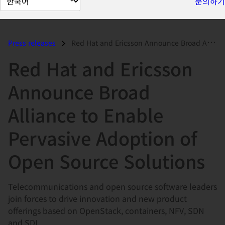
문의하기
이
지
언
Press releases
Red Hat and Ericsson Announce Broad Alliance to Enable Pervasive Adopt...
어
Red Hat and Ericsson
변
경
Announce Broad
Alliance to Enable
Pervasive Adoption of
Open Source Solutions
Telecommunications and open source software leaders
join forces to drive innovation and new product
offerings based on OpenStack, containers, NFV, SDN
and SDI