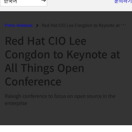
문의하기
이
지
언
Press releases
Red Hat CIO Lee Congdon to Keynote at All Things Open Conference...
어
Red Hat CIO Lee
변
경
Congdon to Keynote at
All Things Open
Conference
Raleigh conference to focus on open source in the
enterprise