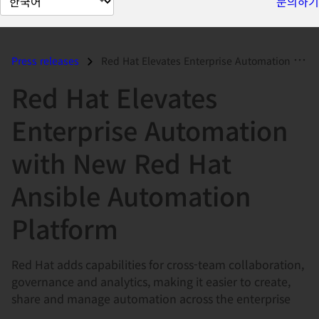
문의하기
이
지
언
Press releases
Red Hat Elevates Enterprise Automation with New Red Hat Ansible Automa...
어
Red Hat Elevates
변
경
Enterprise Automation
with New Red Hat
Ansible Automation
Platform
Red Hat adds capabilities for cross-team collaboration,
governance and analytics, making it easier to create,
share and manage automation across the enterprise