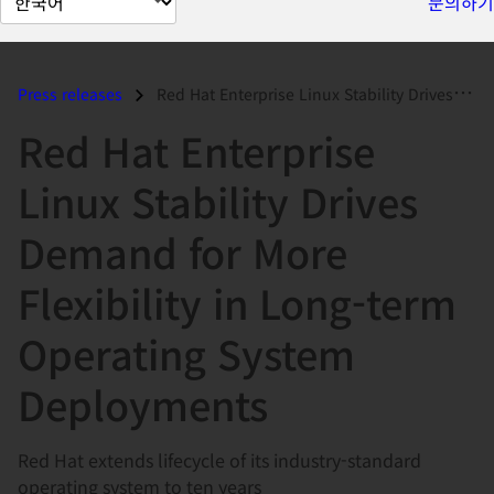
문의하기
이
지
언
Press releases
Red Hat Enterprise Linux Stability Drives Demand for More Flexibility...
어
Red Hat Enterprise
변
경
Linux Stability Drives
Demand for More
Flexibility in Long-term
Operating System
Deployments
Red Hat extends lifecycle of its industry-standard
operating system to ten years