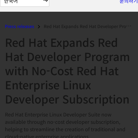
문의하기
이
지
언
Press releases
Red Hat Expands Red Hat Developer Program with No-Cost Red Hat Enterpr...
어
Red Hat Expands Red
변
경
Hat Developer Program
with No-Cost Red Hat
Enterprise Linux
Developer Subscription
Red Hat Enterprise Linux Developer Suite now
available through no-cost developer subscription,
helping to streamline the creation of traditional and
cloud-native enterprise applications