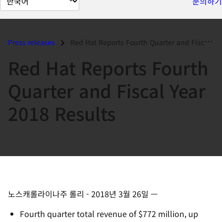
문의하기
이
지
언
Press releases
Red Hat Reports Fourth Quarter and Fiscal Year 2018 Results...
어
Red Hat Reports Fourth
변
경
Quarter and Fiscal Year
2018 Results
노스캐롤라이나주 롤리
-
2018년 3월 26일
—
Fourth quarter total revenue of $772 million, up