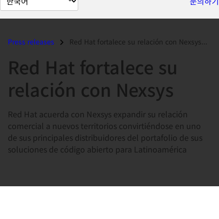
문의하기
이
지
언
Press releases
Red Hat fortalece su relación con Nexsys...
어
Red Hat fortalece su
변
경
relación con Nexsys
Red Hat acuerda con Nexsys expandir su relación
comercial a nuevos territorios convirtiéndose en uno
de sus principales distribuidores del portafolio de sus
soluciones de código abierto para Latinoamérica