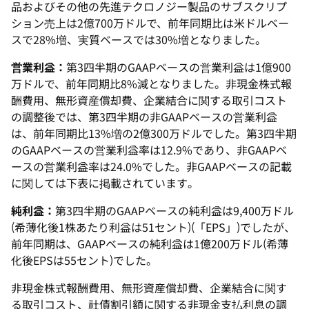
品およびその他の先進テクロノジー製品のサブスクリプ
ション売上は2億700万ドルで、前年同期比は米ドルベー
スで28%増、実質ベースでは30%増となりました。
営業利益：
第3四半期のGAAPベースの営業利益は1億900
万ドルで、前年同期比8%減となりました。非現金株式報
酬費用、無形資産償却費、企業結合に関する取引コスト
の調整後では、第3四半期の非GAAPベースの営業利益
は、前年同期比13%増の2億300万ドルでした。第3四半期
のGAAPベースの営業利益率は12.9%であり、非GAAPベ
ースの営業利益率は24.0%でした。非GAAPベースの記載
に関しては下表に掲載されています。
純利益：
第3四半期のGAAPベースの純利益は9,400万ドル
(希薄化後1株あたり利益は51セント)(「EPS」)でしたが、
前年同期は、GAAPベースの純利益は1億200万ドル(希薄
化後EPSは55セント)でした。
非現金株式報酬費用、無形資産償却費、企業結合に関す
る取引コスト、社債割引額に関する非現金支払利息の調