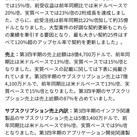
では15%増、前受収益は前年同期比では米ドルベースで
20%増、実質ベースでは23%増の2桁成長を達成しまし
た。さらに、総受注残は前年同期比22%増加して約35億
ドルとなりました。大型案件の好調な契約更新もこれら
の業績を牽引する要因となり、最も大きい契約25件はす
べて120%超のアップセル率で契約を更新しました」。
売上：
第3四半期の売上総額は8億4,700万ドルで、前年同
期比は米ドルベースで13%増、実質ベースでは15%増と
なりました。実質ベースの記載に関しては下表に掲載さ
れています。第3四半期のサブスクリプション売上は7億
4,100万ドルで、前年同期比は米ドルベースで13%増、実
質ベースで15%増となりました。第3四半期のサブスクリ
プション売上は売上総額の87%を占めていました。
サブスクリプション売上内訳：
第3四半期のインフラ関連
製品のサブスクリプション売上は5億3,400万ドルで、前
年同期比は米ドルベースで8%増、実質ベースでは9%増
となりました。第3四半期のアプリケーション開発関連製