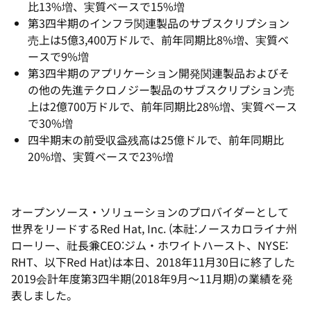
比13%増、実質ベースで15%増
第3四半期のインフラ関連製品のサブスクリプション
売上は5億3,400万ドルで、前年同期比8%増、実質ベ
ースで9%増
第3四半期のアプリケーション開発関連製品およびそ
の他の先進テクロノジー製品のサブスクリプション売
上は2億700万ドルで、前年同期比28%増、実質ベース
で30%増
四半期末の前受収益残高は25億ドルで、前年同期比
20%増、実質ベースで23%増
オープンソース・ソリューションのプロバイダーとして
世界をリードするRed Hat, Inc. (本社:ノースカロライナ州
ローリー、社長兼CEO:ジム・ホワイトハースト、NYSE:
RHT、以下Red Hat)は本日、2018年11月30日に終了した
2019会計年度第3四半期(2018年9月～11月期)の業績を発
表しました。