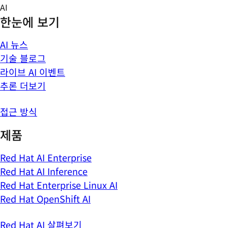
Skip
AI
to
한눈에 보기
content
AI 뉴스
기술 블로그
라이브 AI 이벤트
추론 더보기
접근 방식
제품
Red Hat AI Enterprise
Red Hat AI Inference
Red Hat Enterprise Linux AI
Red Hat OpenShift AI
Red Hat AI 살펴보기