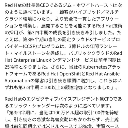
Red Hatの社長兼CEOであるジム・ホワイトハーストは次
のように述べています。「顧客がハイブリッド／マルチ
クラウド環境にわたり、より安全で一貫したアプリケー
ションを構築し、展開することを可能にするRed Hat技術
の採用が、第3四半期の成長を引き続き牽引しました。た
とえば、第3四半期の当社の認定クラウド&サービスプロ
バイダー(CCSP)プログラムは、3億ドルの年間ランレー
ト・マイルストーンを達成し、パブリッククラウドのRed
Hat Enterprise Linuxオンデマンドサービスは前年同期比
25%増となりました。さらに、当社のKubernetesプラッ
トフォームであるRed Hat OpenShiftとRed Hat Ansible
Automationの顧客は引き続き順調に増加し、これらはい
ずれも第3四半期に100以上の顧客増加となりました」。
Red Hatのエグゼクティブバイスプレジデント兼CFOであ
るエリック・シャンダーは次のように述べています。
「第3四半期に、当社は100万ドル超の取引100件を締結
し、引き続きの急激な為替変動にもかかわらず、売上総
額は前年同期比では米ドルベースで13%増、実質ベース