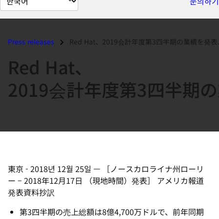
문의하기
이
지
언
Press releases
Red Hat、2019会計年度第3四半期の業績を発表..
어
Red Hat、
변
경
2019会計年度第3四半期
東京
-
2018년 12월 25일
—
［ノースカロライナ州ローリ
ー – 2018年12月17日 （現地時間）発表］ アメリカ報道
発表資料抄訳
第3四半期の売上総額は8億4,700万ドルで、前年同期