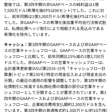
整後では、第3四半期の非GAAPベースの純利益は1億
7,500万ドル(希薄化後EPSは96セント)でした。これに対
し、前年同期は1億3,300万ドル(希薄化後EPSは73セント)
でした。非GAAPベースの希薄化後加重平均発行済株式数
は、転換社債ヘッジ取引により相殺される見込みである
希薄化を除外しています。
キャッシュ：
第3四半期のGAAPベースおよび非GAAPベー
スの営業キャッシュフローは、GAAPベースの営業キャッ
シュフローと比較して、前年同期比15%減の1億3,700万
ドルでした。非GAAPベースの営業キャッシュフローは、
会計基準更新書(ASU)第2016-15号「キャッシュフロー計
算書(トピック第230号):特定の現金収入および現金支出の
分類」の最近の適用の影響を調整しており、第3四半期の
社債割引に帰属する転換社債の償還の部分は営業キャッ
シュフローとして分類することが要求されています。第3
四半期のGAAPベースおよび非GAAPベースの営業キャッ
シュフローは、企業結合費用支払額約2,300万ドルを含ん
でいます。第3四半期の普通株式約1,300万ドル(約10万株)