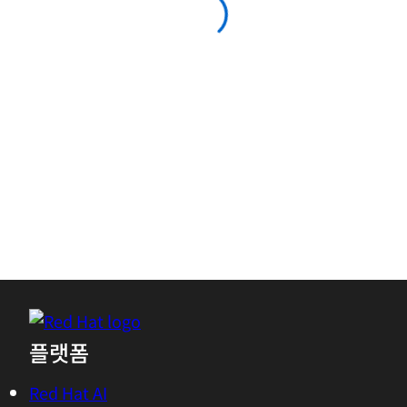
Last name
*
Work email
*
Mobile phone
*
Company
*
Department
*