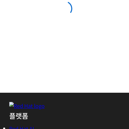
Access with your Red Hat
account
Download this resource—and others like it in
the future—more quickly by logging in to or
creating your Red Hat account.
Log in or register to download
Access without an account