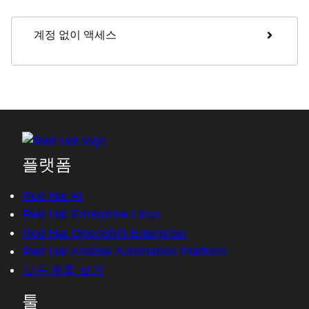
계정 없이 액세스
플랫폼
Red Hat AI
Red Hat Enterprise Linux
Red Hat OpenShift Enterprise
Red Hat Ansible Automation Platform
모든 제품 보기
툴