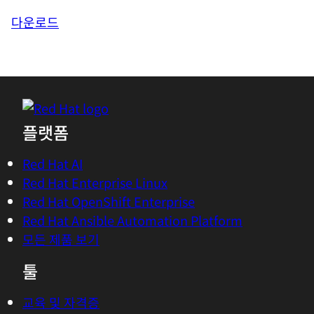
다운로드
플랫폼
Red Hat AI
Red Hat Enterprise Linux
Red Hat OpenShift Enterprise
Red Hat Ansible Automation Platform
모든 제품 보기
툴
교육 및 자격증