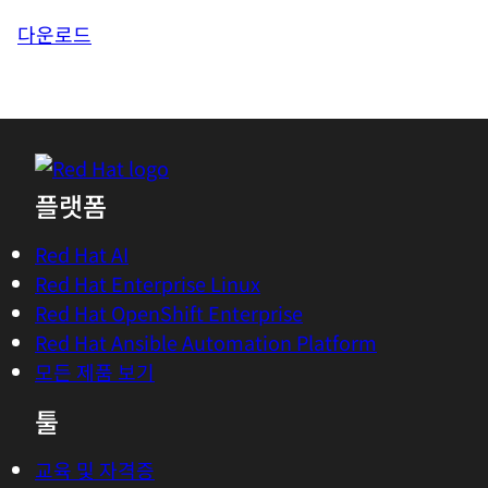
다운로드
플랫폼
Red Hat AI
Red Hat Enterprise Linux
Red Hat OpenShift Enterprise
Red Hat Ansible Automation Platform
모든 제품 보기
툴
교육 및 자격증